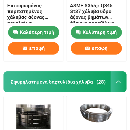
Επικυρωμένος
ASME S355jr Q345
περπατημένος
St37 χάλυβα υδρο
χάλυβας άξονας
άξονας βημάτων
εργαλείων
άξονων στροβίλων
σφυρηλατημένων
σφυρηλατημένος
Καλύτερη τιμή
Καλύτερη τιμή
κομματιών Sae1045
άξονας
Sae4140 Sae8620
34crnimo6 ο ISO
επαφή
επαφή
Σφυρηλατημένα δαχτυλίδια χάλυβα
(28)