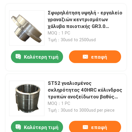
Σφυρηλάτηση υψηλή - εργαλείο
γραναζιών κεντρισμάτων
χάλυβα ποιοτικής GR3.0
ενότητας M6 M8 16MnCr5
MOQ：1 PC
20CrMnMo
Τιμή：30usd to 2500usd
Καλύτερη τιμή
επαφή
ST52 γυαλισμένος
σκληρότητας 40HRC κύλινδρος
τρυπών ανοξείδωτου βαθύς
τρυπώντας με τρυπάνι
MOQ：1 PC
Τιμή：30usd to 3000usd per piece
Καλύτερη τιμή
επαφή