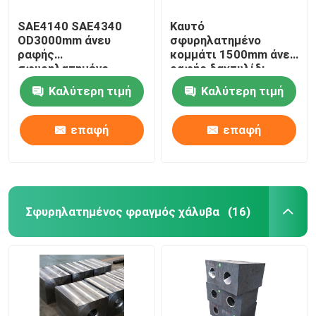
SAE4140 SAE4340
Καυτό
OD3000mm άνευ
σφυρηλατημένο
ραφής
κομμάτι 1500mm άνευ
σφυρηλατημένο
ραφής δαχτυλίδι
σφυρηλατημένο
χάλυβα Sae1045
Καλύτερη τιμή
Καλύτερη τιμή
κομμάτι δαχτυλιδιών
Sae4340 μεγάλου
χάλυβα κυλημένο
μεγέθους
δαχτυλίδι
επαφή
επαφή
Σφυρηλατημένος φραγμός χάλυβα
(16)