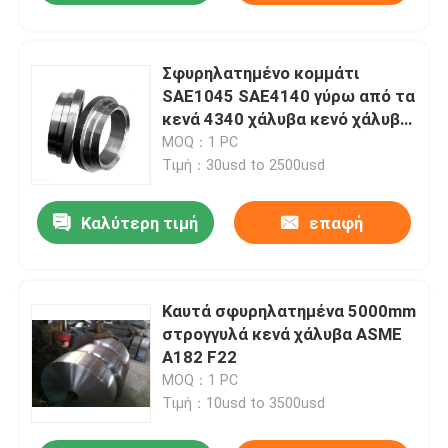
Σφυρηλατημένο κομμάτι
SAE1045 SAE4140 γύρω από τα
κενά 4340 χάλυβα κενό χάλυβα
σφράγισης μετάλλων
MOQ：1 PC
Τιμή：30usd to 2500usd
Καλύτερη τιμή
επαφή
Καυτά σφυρηλατημένα 5000mm
στρογγυλά κενά χάλυβα ASME
A182 F22
MOQ：1 PC
Τιμή：10usd to 3500usd