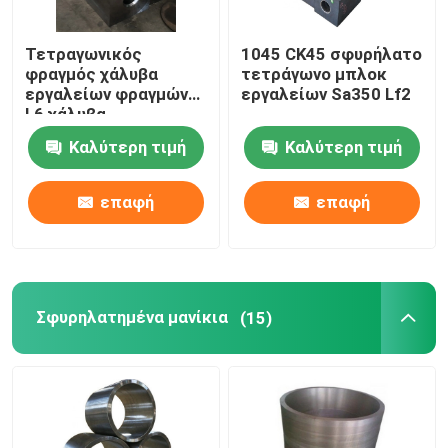
Τετραγωνικός
1045 CK45 σφυρήλατο
φραγμός χάλυβα
τετράγωνο μπλοκ
εργαλείων φραγμών
εργαλείων Sa350 Lf2
L6 χάλυβα
σφυρηλατημένων
Καλύτερη τιμή
Καλύτερη τιμή
κομματιών EN8
SAE1045 κύβων
επαφή
επαφή
Σφυρηλατημένα μανίκια
(15)