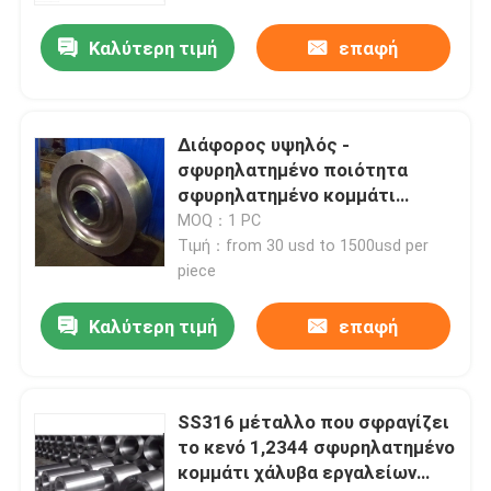
Καλύτερη τιμή
επαφή
Διάφορος υψηλός -
σφυρηλατημένο ποιότητα
σφυρηλατημένο κομμάτι
εργαλείων κεντρισμάτων
MOQ：1 PC
χάλυβα Aisi4140 42crmo4
Τιμή：from 30 usd to 1500usd per
SCM440
piece
Καλύτερη τιμή
επαφή
Σπίτι
Σχετικά με εμάς
SS316 μέταλλο που σφραγίζει
το κενό 1,2344 σφυρηλατημένο
κομμάτι χάλυβα εργαλείων
Επαφές