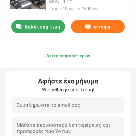
Sae1045 ρίψεων κύβων κοίλο
MOQ：1 PC
Τιμή：10usd to 1500usd
Προϊόντα
Καλύτερη τιμή
επαφή
Σφυρήλατα προϊόντα χάλυβα
Σφυρηλατημένοι άξονες χάλυβα
Δείτε περισσότερων
Σφυρηλατημένα δαχτυλίδια χάλυβα
Αφήστε ένα μήνυμα
We bellen je snel terug!
Σφυρηλατημένος φραγμός χάλυβα
Σφυρηλατημένα μανίκια
Σφυρηλατημένα κενά εργαλείων