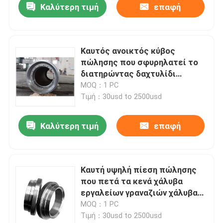
Καλύτερη τιμή
επαφή
Καυτός ανοικτός κύβος
πώλησης που σφυρηλατεί το
διατηρώντας δαχτυλίδι
ανοξείδωτου 4000mm 3Tons
MOQ：1 PC
Τιμή：30usd to 2500usd
Καλύτερη τιμή
επαφή
Καυτή υψηλή πίεση πώλησης
που πετά τα κενά χάλυβα
εργαλείων γραναζιών χάλυβα
20crmnmo 16mncr5
MOQ：1 PC
Τιμή：30usd to 2500usd