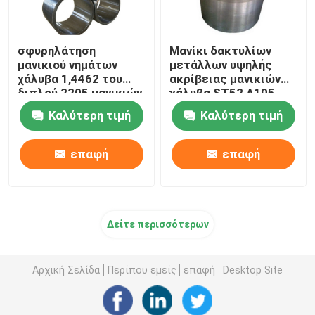
σφυρηλάτηση
Μανίκι δακτυλίων
μανικιού νημάτων
μετάλλων υψηλής
χάλυβα 1,4462 του
ακρίβειας μανικιών
διπλού 2205 μανικιών
χάλυβα ST52 A105
σωλήνων χάλυβα ued
Καλύτερη τιμή
Καλύτερη τιμή
στον εξοπλισμό
μηχανημάτων
επαφή
επαφή
Δείτε περισσότερων
Αρχική Σελίδα
Περίπου εμείς
επαφή
Desktop Site