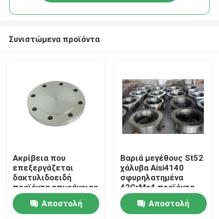
Συνιστώμενα προϊόντα
Σπίτι
Ακρίβεια που
Βαριά μεγέθους St52
επεξεργάζεται
χάλυβα Aisi4140
δακτυλιδοειδή
σφυρηλατημένα
Σχετικά με εμάς
προϊόντα επιφάνειας
42CrMo4 προϊόντα
άλεσης χάλυβα St52
χάλυβα
Αποστολή
Αποστολή
στη μηχανή S355Jr
σφυρηλατημένων
Επαφές
σφυρηλατημένα τα
κομματιών μερών