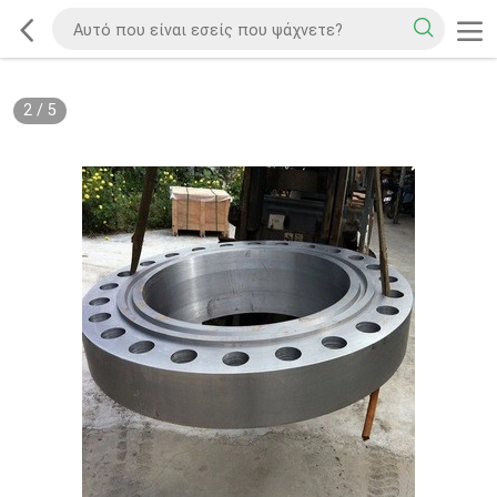
2
/
5