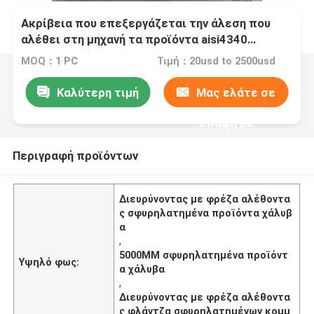
Ακρίβεια που επεξεργάζεται την άλεση που
αλέθει στη μηχανή τα προϊόντα aisi4340
aisi4140 Wheelring
MOQ：1 PC
Τιμή：20usd to 2500usd
Καλύτερη τιμή
Μας ελάτε σε
επαφή με
Περιγραφή προϊόντων
Διευρύνοντας με φρέζα αλέθοντα
ς σφυρηλατημένα προϊόντα χάλυβ
α
,
5000MM σφυρηλατημένα προϊόντ
Υψηλό φως:
α χάλυβα
,
Διευρύνοντας με φρέζα αλέθοντα
ς φλάντζα σφυρηλατημένων κομμ