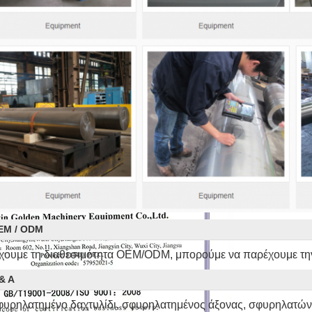
EM / ODM
χουμε τη διαθεσιμότητα OEM/ODM, μπορούμε να παρέχουμε 
& Α
φυρηλατημένο δαχτυλίδι, σφυρηλατημένος άξονας, σφυρηλατών