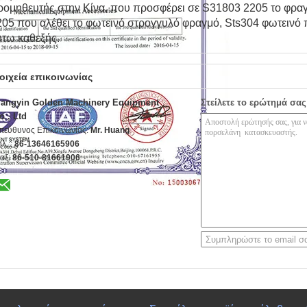
ρομηθευτής στην Κίνα, που προσφέρει σε S31803 2205 το φρα
205 που αλέθει το φωτεινό στρογγυλό φραγμό, Sts304 φωτεινό 
ύτω καθεξής.
οιχεία επικοινωνίας
iangyin Golden Machinery Equipment
Στείλετε το ερώτημά σας
o , Ltd
πεύθυνος Επικοινωνίας:
Mr. Huang
ηλ.::
86-13646165906
αξ:
86-510-81661906