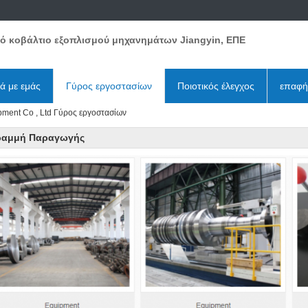
ό κοβάλτιο εξοπλισμού μηχανημάτων Jiangyin, ΕΠΕ
κά με εμάς
Γύρος εργοστασίων
Ποιοτικός έλεγχος
επαφή
pment Co , Ltd Γύρος εργοστασίων
ραμμή Παραγωγής