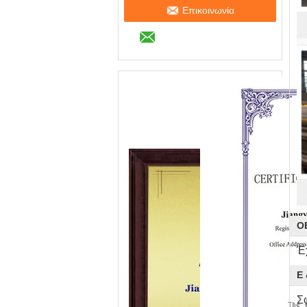
Επικοινωνία
O
Έ
Ε 
Σ