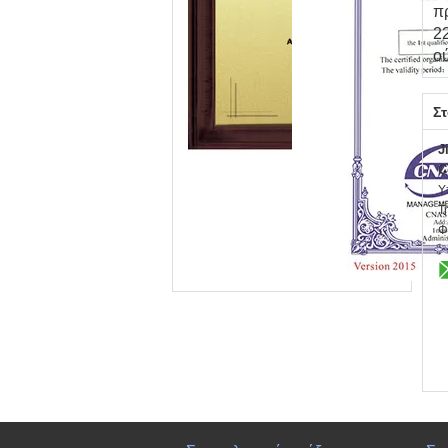
π
2
ο
Στ
J
C
Υ
Τ
Φ