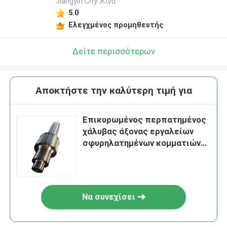
Jiangyin City ,Κίνα
5.0
Ελεγχμένος προμηθευτής
Δείτε περισσότερων
Αποκτήστε την καλύτερη τιμή για
Επικυρωμένος περπατημένος
χάλυβας άξονας εργαλείων
σφυρηλατημένων κομματιών
Sae1045 Sae4140 Sae8620
34crnimo6 ο ISO
Να συνεχίσει