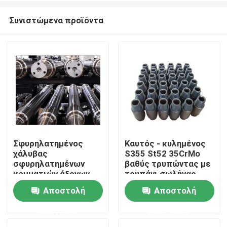
Συνιστώμενα προϊόντα
Σφυρηλατημένος
Καυτός - κυλημένος
χάλυβας
S355 St52 35CrMo
Σπίτι
σφυρηλατημένων
βαθύς τρυπώντας με
κομματιών άξονων
τρυπάνι σωλήνας
εργαλείων χάλυβα
χάλυβα σωλήνων
Αποστολή
Αποστολή
Σχετικά με εμάς
42CrMo 34CrNiMo6
εργαλείων κοινός
υψηλός - η ποιότητα
ερώτησης
ερώτησης
περπάτησε τον
Επαφές
άξονα