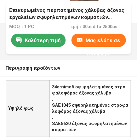
Επικυρωμένος περπατημένος χάλυβας άξονας
εργαλείων σφυρηλατημένων κομματιών
Sae1045 Sae4140 Sae8620 34crnimo6 ο ISO
MOQ：1 PC
Τιμή：30usd to 2500usd per piece
Καλύτερη τιμή
Μας ελάτε σε
επαφή με
Περιγραφή προϊόντων
34crnimo6 σφυρηλατημένος στρο
φαλοφόρος άξονας χάλυβα
,
SAE1045 σφυρηλατημένος στροφα
Υψηλό φως:
λοφόρος άξονας χάλυβα
,
SAE8620 άξονας σφυρηλατημένων
κομματιών