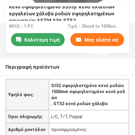
Κενό σφυρηλατημένο S355jr κενό πλαισίων
εργαλείων χάλυβα ροδών σφυρηλατημένων
κομματιών ASTM A36 ST52
MOQ：1 PC
Τιμή：30usd to 1500usd per piece
Καλύτερη τιμή
Μας ελάτε σε
επαφή με
Περιγραφή προϊόντων
St52 σφυρηλατημένο κενό ροδών
,
1500mm σφυρηλατημένο κενό ροδ
Υψηλό φως:
ών
,
ST52 κενά ροδών χάλυβα
Όροι πληρωμής
L/C, T/T, Paypal
Αριθμό μοντέλου
προσαρμοσμένος