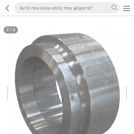
2
/
6