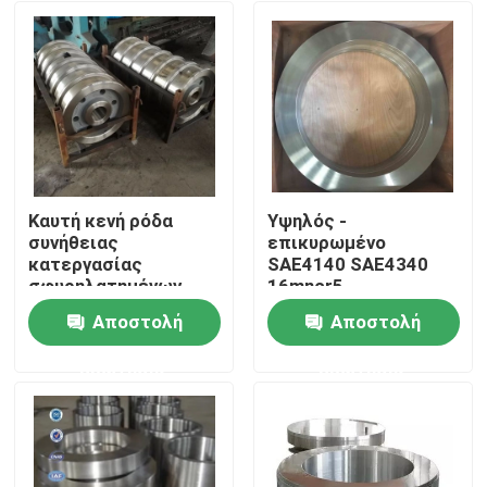
Καυτή κενή ρόδα
Υψηλός -
συνήθειας
επικυρωμένο
κατεργασίας
SAE4140 SAE4340
σφυρηλατημένων
16mncr5
κομματιών SAE4340
σφυρηλατημένων
Αποστολή
Αποστολή
40crnimo τραχιά
κομματιών κενό
Σπίτι
ροδών ποιοτικών ο
ερώτησης
ερώτησης
ISO
Προϊόντα
Περίπου εμείς